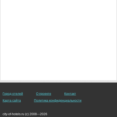
Город отелей
О проекте
Контакт
Карта сайта
Политика конфиденциальности
city-of-hotels.ru (c) 2008---2026