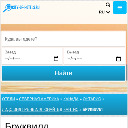
RU
Куда вы едете?
Заезд
Выезд
Найти
ОТЕЛИ
»
СЕВЕРНАЯ АМЕРИКА
»
КАНАДА
»
ОНТАРИО
»
ЛИДС ЭНД ГРЕНВИЛЛ ЮНАЙТЕД КАНТИС
»
БРУКВИЛЛ
Бруквилл