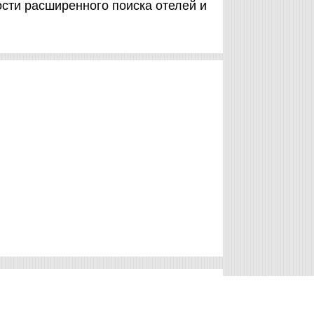
сти расширенного поиска отелей и
Отели Esparta
Отели Самбо Креэк