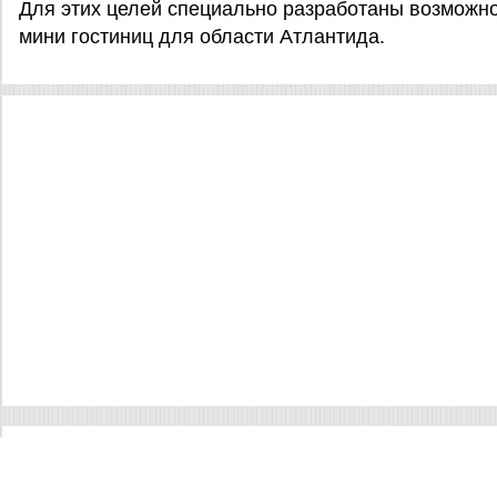
Для этих целей специально разработаны возможно
мини гостиниц для области Атлантида.
Отели Aldea De Perú
Отели El Pino
Отели Tornabe
Отели Ла-Сейба