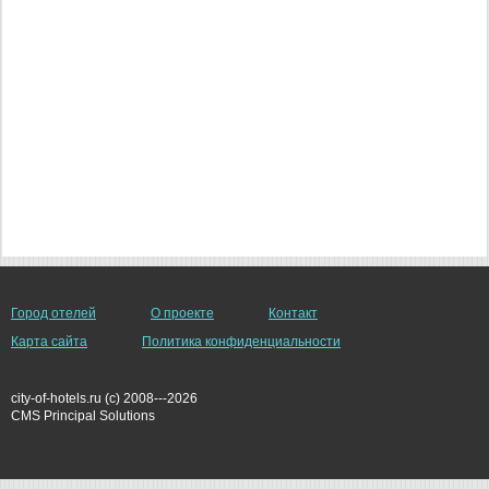
Город отелей
О проекте
Контакт
Карта сайта
Политика конфиденциальности
city-of-hotels.ru (c) 2008---2026
СMS Principal Solutions