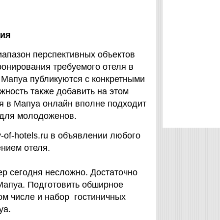
дия
иапазон перспективных объектов
ронирования требуемого отеля в
 Мапуа публикуются с конкретными
жность также добавить на этом
ля в Мапуа онлайн вполне подходит
 для молодоженов.
-of-hotels.ru в объявлении любого
ением отеля.
ер сегодня несложно. Достаточно
Мапуа. Подготовить обширное
ом числе и набор гостиничных
уа.