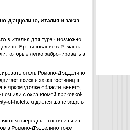
но-Д'эццелино,
Италия
и заказ
то в Италия для тура? Возможно,
ццелино. Бронирование в Романо-
ли, которые легко забронировать в
вировать отель Романо-Д'эццелино
одвигает поиск и заказ гостиниц в
 в ярком уголке области Венето,
йном или с охраняемой парковкой –
y-of-hotels.ru дается шанс задать
бавляются очередные гостиницы из
ров в Романо-Д'эццелино тоже