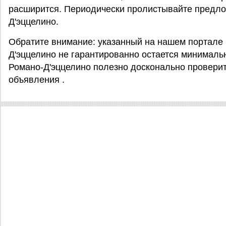
расширится. Периодически пролистывайте предло
Д'эццелино.
Обратите внимание: указанный на нашем портале 
Д'эццелино не гарантированно остается минимальн
Романо-Д'эццелино полезно досконально провери
объявления .