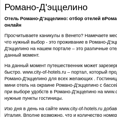
Романо-Д'эццелино
Отель Романо-Д'эццелино: отбор отелей вРома
онлайн
Просчитываете каникулы в Венето? Намечаете мес
что нужный выбор - это проживание в Романо-Д'э
Д'эццелино на нашем портале – это различные оте
данный момент.
На данный момент путешественник может зарезер
быстро. www.city-of-hotels.ru – портал, который пр
Романо-Д'эццелино для всех желающих . Гостиница
мини отель на окраине Романо-Д'эццелино с бассе
при выборе удобств в Романо-Д'эццелино на www.cit
нужные пункты гостиницы.
Изо дня в день на сайте www.city-of-hotels.ru до
Италия. Вполне возможно, что и количество номе