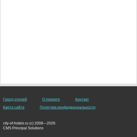
Город отелей
О проекте
Контакт
Карта сайта
Политика конфиденциальности
city-of-hotels.ru (c) 2008---2026
СMS Principal Solutions