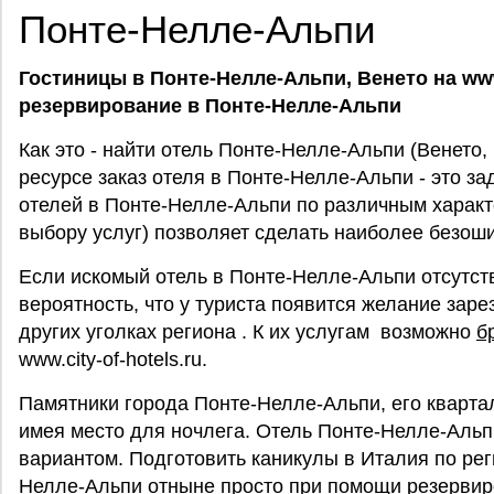
Понте-Нелле-Альпи
Гостиницы в Понте-Нелле-Альпи, Венето на www.
резервирование в Понте-Нелле-Альпи
Как это - найти отель Понте-Нелле-Альпи (Венето
ресурсе заказ отеля в Понте-Нелле-Альпи - это за
отелей в Понте-Нелле-Альпи по различным характе
выбору услуг) позволяет сделать наиболее безоши
Если искомый отель в Понте-Нелле-Альпи отсутств
вероятность, что у туриста появится желание заре
других уголках региона . К их услугам возможно
б
www.city-of-hotels.ru.
Памятники города Понте-Нелле-Альпи, его кварта
имея место для ночлега. Отель Понте-Нелле-Альп
вариантом. Подготовить каникулы в Италия по рег
Нелле-Альпи отныне просто при помощи резервир