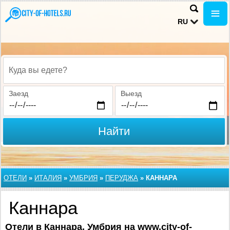
RU
Куда вы едете?
Заезд
Выезд
Найти
ОТЕЛИ
»
ИТАЛИЯ
»
УМБРИЯ
»
ПЕРУДЖА
»
КАННАРА
Каннара
Отели в Каннара, Умбрия на www.city-of-