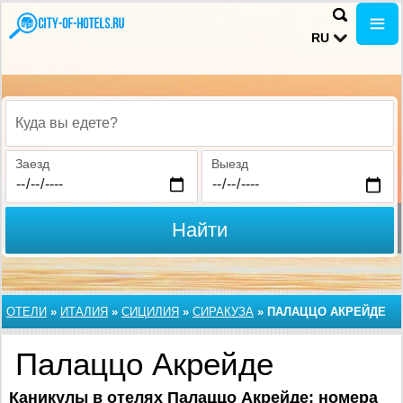
RU
Куда вы едете?
Заезд
Выезд
Найти
ОТЕЛИ
»
ИТАЛИЯ
»
СИЦИЛИЯ
»
СИРАКУЗА
»
ПАЛАЦЦО АКРЕЙДЕ
Палаццо Акрейде
Каникулы
в отелях Палаццо Акрейде: номера