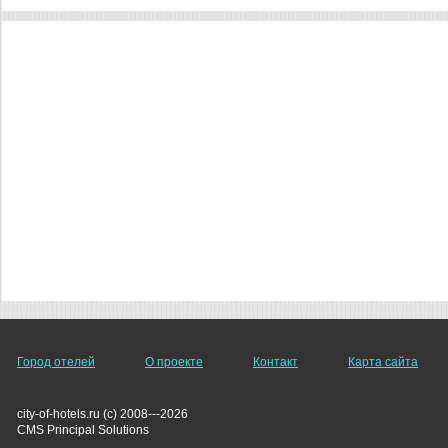
Город отелей
О проекте
Контакт
Карта сайта
city-of-hotels.ru (c) 2008---2026
СMS Principal Solutions