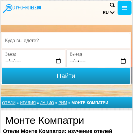
RU
Куда вы едете?
Заезд
Выезд
Найти
ОТЕЛИ
»
ИТАЛИЯ
»
ЛАЦИО
»
РИМ
»
МОНТЕ КОМПАТРИ
Монте Компатри
Отели Монте Компатри: изучение отелей