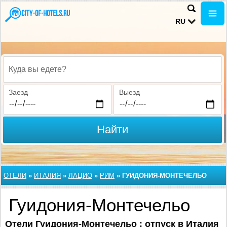
RU
Куда вы едете?
Заезд
Выезд
Найти
ОТЕЛИ
»
ИТАЛИЯ
»
ЛАЦИО
»
РИМ
»
ГУИДОНИЯ-МОНТЕЧЕЛЬО
Гуидония-Монтечельо
Отели Гуидония-Монтечельо : отпуск в Италия