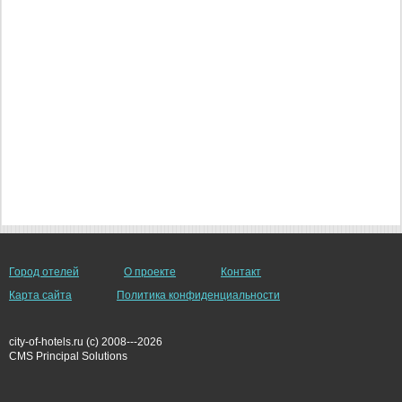
Город отелей
О проекте
Контакт
Карта сайта
Политика конфиденциальности
city-of-hotels.ru (c) 2008---2026
СMS Principal Solutions