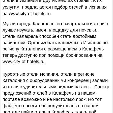
отели в Испания в других местах страны . К их
услугам предлагается
подбор отелей
в Испания
на www.city-of-hotels.ru.
Музеи города Калафель, его кварталы и историю
лучше изучать, имея площадку для ночевки.
Отель Калафель способен стать достойным
вариантом. Организовать каникулы в Испания по
региону Каталония с размещением в Калафель
теперь доступно при помощи бронирования на
www.city-of-hotels.ru.
Курортные отели Испания, отели в регионе
Каталония с оборудованными конференц-залами
и отели с удивительными видами на лес… Спектр
предложений отелей в Калафель на нашем
портале возможно и не настолько ярок. Но тот
факт, что посетитель получит шанс на нашем
портале найти отель в Калафель для одной