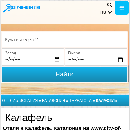
RU
Куда вы едете?
Заезд
Выезд
Найти
ОТЕЛИ
»
ИСПАНИЯ
»
КАТАЛОНИЯ
»
ТАРРАГОНА
»
КАЛАФЕЛЬ
Калафель
Отели в Калафель, Каталония на www.city-of-