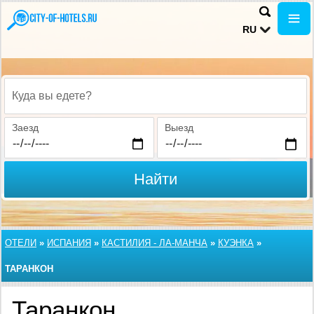
RU
Куда вы едете?
Заезд
Выезд
Найти
ОТЕЛИ
»
ИСПАНИЯ
»
КАСТИЛИЯ - ЛА-МАНЧА
»
КУЭНКА
»
ТАРАНКОН
Таранкон