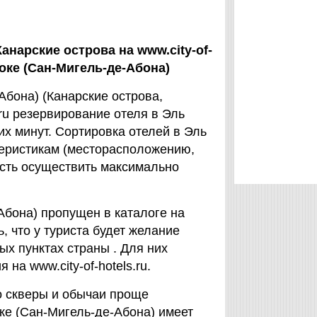
анарские острова на www.city-of-
Роке (Сан-Мигель-де-Абона)
-Абона) (Канарские острова,
.ru резервирование отеля в Эль
их минут. Сортировка отелей в Эль
теристикам (месторасположению,
ость осуществить максимально
Абона) пропущен в каталоге на
ь, что у туриста будет желание
ых пунктах страны . Для них
 на www.city-of-hotels.ru.
о скверы и обычаи проще
ке (Сан-Мигель-де-Абона) имеет