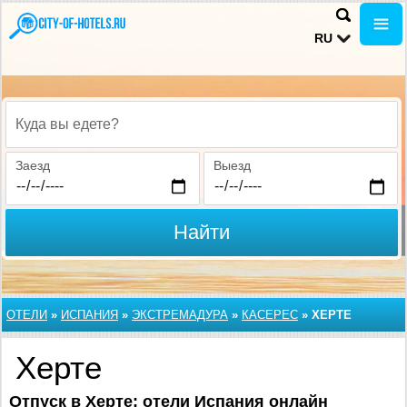
RU
Куда вы едете?
Заезд
Выезд
Найти
ОТЕЛИ
»
ИСПАНИЯ
»
ЭКСТРЕМАДУРА
»
КАСЕРЕС
»
ХЕРТЕ
Херте
Отпуск в Херте: отели Испания онлайн