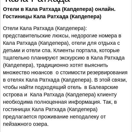
Отели в Кала Ратхада (Капдепера) онлайн.
Гостиницы Кала Ратхада (Капдепера)
Отели Кала Ратхада (Капдепера):
представительские люксы, недорогие номера в
Кала Ратхада (Капдепера), отели для отдыха с
детьми и отели спа. Клиенты портала, которые
тщательно планируют экскурсию в Кала Ратхада
(Капдепера), традиционно хотят выяснить
множество нюансов о стоимости резервирования
в отелях Кала Ратхада (Капдепера). В этой связи,
чтобы найти подходящий отель в Балеарские
острова и Кала Ратхада (Капдепера) клиенту
необходима полноценная информация. Так, в
гостиницах Кала Ратхада (Капдепера)
предлагается проживание неподалеку от
пейзажного озера.