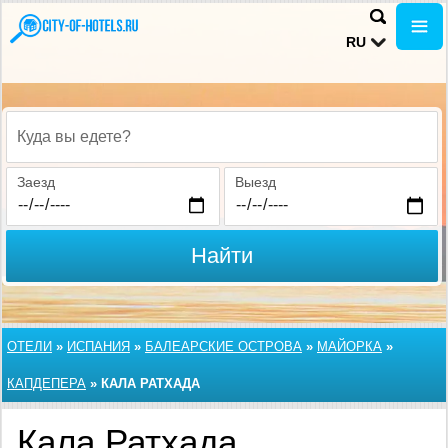
RU
Куда вы едете?
Заезд
Выезд
Найти
ОТЕЛИ
»
ИСПАНИЯ
»
БАЛЕАРСКИЕ ОСТРОВА
»
МАЙОРКА
»
КАПДЕПЕРА
»
КАЛА РАТХАДА
Кала Ратхада