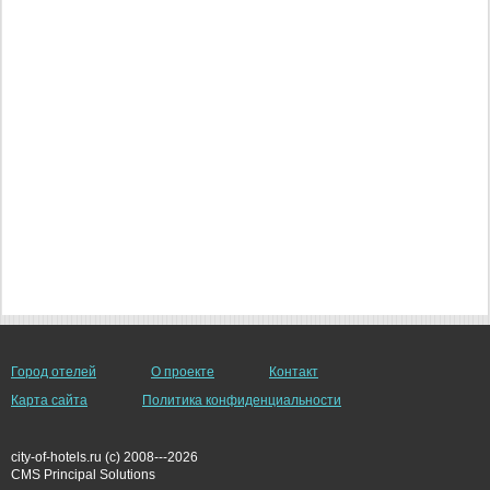
Город отелей
О проекте
Контакт
Карта сайта
Политика конфиденциальности
city-of-hotels.ru (c) 2008---2026
СMS Principal Solutions