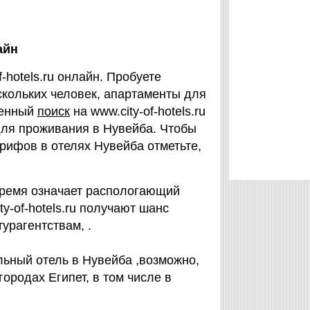
айн
f-hotels.ru онлайн. Пробуете
кольких человек, апартаменты для
ренный
поиск
на www.city-of-hotels.ru
для проживания в Нувейба. Чтобы
арифов в отелях Нувейба отметьте,
время означает распологающий
y-of-hotels.ru получают шанс
турагентствам, .
льный отель в Нувейба ,возможно,
городах Египет, в том числе в