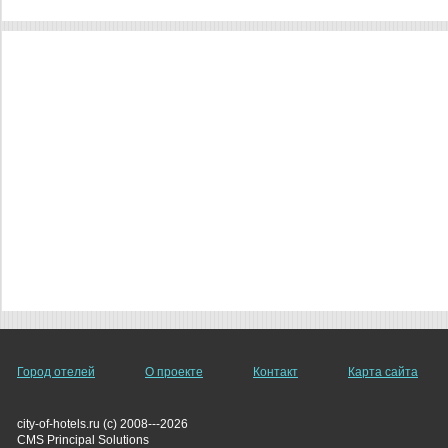
Город отелей
О проекте
Контакт
Карта сайта
city-of-hotels.ru (c) 2008---2026
СMS Principal Solutions