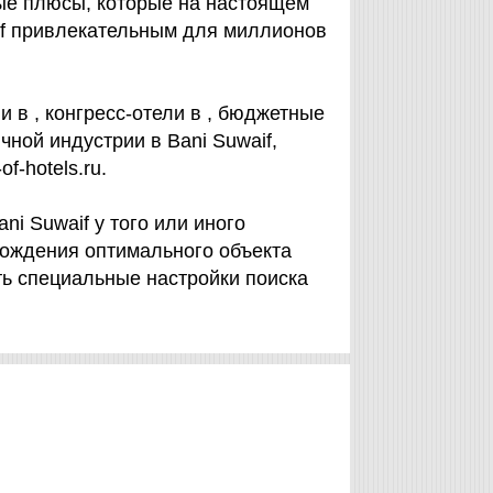
ые плюсы, которые на настоящем
if привлекательным для миллионов
и в , конгресс-отели в , бюджетные
чной индустрии в Bani Suwaif,
f-hotels.ru.
ni Suwaif у того или иного
хождения оптимального объекта
ь специальные настройки поиска