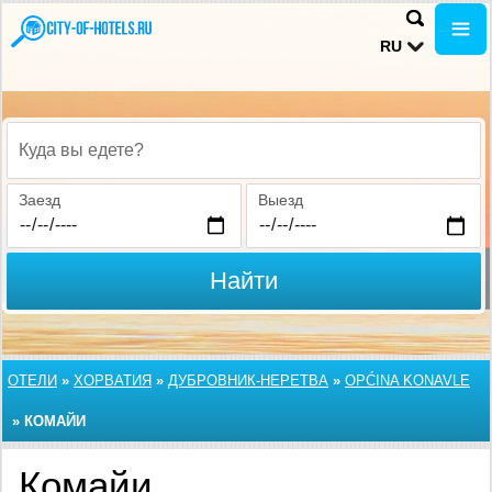
RU
Куда вы едете?
Заезд
Выезд
Найти
ОТЕЛИ
»
ХОРВАТИЯ
»
ДУБРОВНИК-НЕРЕТВА
»
OPĆINA KONAVLE
»
КОМАЙИ
Комайи