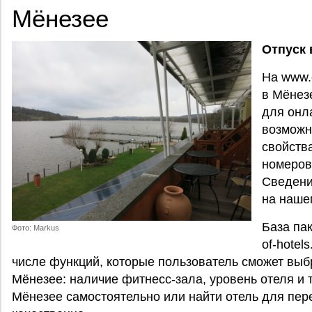
Мёнезее
Отпуск
На www.c
в Мёнез
для онл
возможн
свойства
номеров,
Сведени
на наше
База пак
Фото: Markus
of-hotel
числе функций, которые пользователь сможет выб
Мёнезее: наличие фитнесс-зала, уровень отеля и т
Мёнезее самостоятельно или найти отель для пер