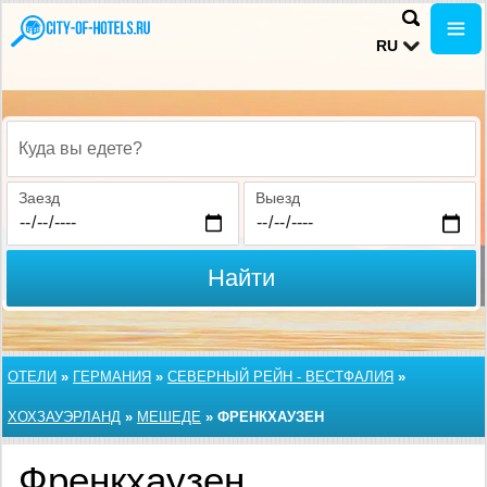
RU
Куда вы едете?
Заезд
Выезд
Найти
ОТЕЛИ
»
ГЕРМАНИЯ
»
СЕВЕРНЫЙ РЕЙН - ВЕСТФАЛИЯ
»
ХОХЗАУЭРЛАНД
»
МЕШЕДЕ
»
ФРЕНКХАУЗЕН
Френкхаузен