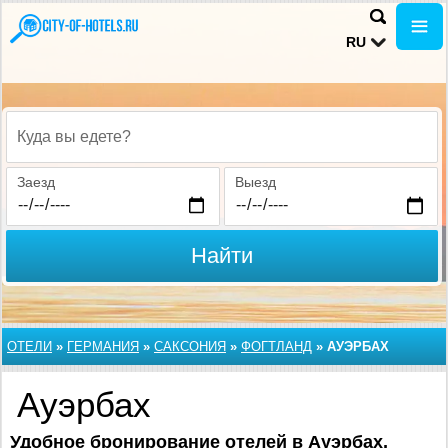
RU
Куда вы едете?
Заезд
Выезд
Найти
ОТЕЛИ
»
ГЕРМАНИЯ
»
САКСОНИЯ
»
ФОГТЛАНД
»
АУЭРБАХ
Ауэрбах
Удобное бронирование отелей в Ауэрбах,