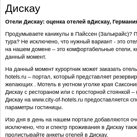
Дискау
Отели Дискау: оценка отелей вДискау,
Германи
Продумываете каникулы в Пайссен (Залькрайс)? П
тура? Не исключено, что нужный вариант - это оте
на нашем домене – это комфортабельные отели, к
данный момент.
На данный момент курортник может заказать отель 
hotels.ru – портал, который представляет резерви
желающих . Мотель в уютном уголке края Саксония
Дискау с рестораном или с просторной стоянкой –
Дискау на www.city-of-hotels.ru предоставляется 
параметры гостиницы.
Изо дня в день на нашем портале добавляются оч
исключено, что и спектр проживания в Дискау так
пролистывайте анкеты отелей в Дискау.