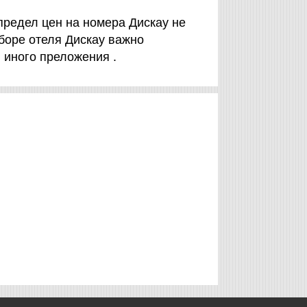
предел цен на номера Дискау не
боре отеля Дискау важно
 иного преложения .