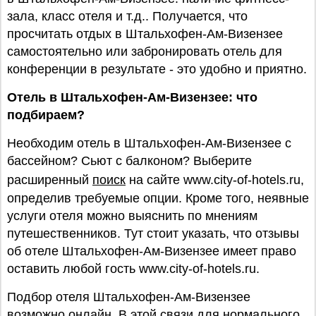
зала, класс отеля и т.д.. Получается, что
просчитать отдых в Штальхофен-Ам-Визензее
самостоятельно или забронировать отель для
конференции в результате - это удобно и приятно.
Отель в Штальхофен-Ам-Визензее: что
подбираем?
Необходим отель в Штальхофен-Ам-Визензее с
бассейном? Сьют с балконом? Выберите
расширенный
поиск
на сайте www.city-of-hotels.ru,
определив требуемые опции. Кроме того, неявные
услуги отеля можно выяснить по мнениям
путешественников. Тут стоит указать, что отзывы
об отеле Штальхофен-Ам-Визензее имеет право
оставить любой гость www.city-of-hotels.ru.
Подбор отеля Штальхофен-Ам-Визензее
возможно онлайн. В этой связи для нормального