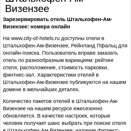
Визензее
Зарезервировать
отель Штальхофен-Ам-
Визензее: номера онлайн
На www.city-of-hotels.ru доступны отели в
Штальхофен-Ам-Визензее, Рейнланд Пфальц для
онлайн-поиска. Пользователь вправе заказать
отель по разнообразным вариациям: рейтинг
отеля, расположение, стоимость парковки,
финтнес-зал. Характеристики отелей в
Штальхофен-Ам-Визензее публикуются на нашем
домене в мельчайших деталях.
Количество пакетов отелей в Штальхофен-Ам-
Визензее на нашем ресурсе ежесезонно
обновляется. В качестве настроек, которые
человек получает шанс выбрать при поиске отеля
в Штальхофен-Ам-Визензее: наличие фитнесс-