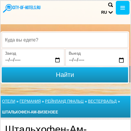
RU
Куда вы едете?
Заезд
Выезд
Найти
ОТЕЛИ
»
ГЕРМАНИЯ
»
РЕЙНЛАНД ПФАЛЬЦ
»
ВЕСТЕРВАЛЬД
»
ШТАЛЬХОФЕН-АМ-ВИЗЕНЗЕЕ
Штальхофен-Ам-