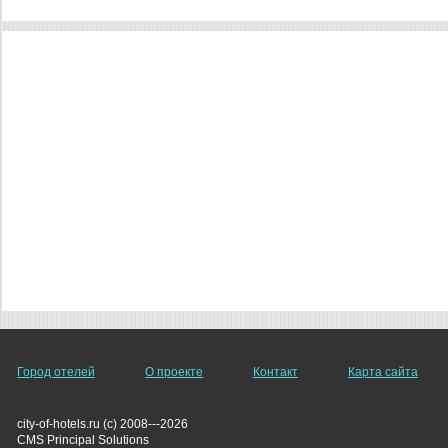
Город отелей
О проекте
Контакт
Карта сайта
city-of-hotels.ru (c) 2008---2026
СMS Principal Solutions