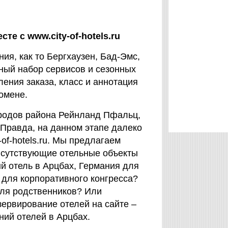
те с www.city-of-hotels.ru
ния, как то Бергхаузен, Бад-Эмс,
ный набор сервисов и сезонных
ения заказа, класс и аннотация
омене.
ородов района Рейнланд Пфальц,
Правда, на данном этапе далеко
of-hotels.ru. Мы предлагаем
исутствующие отельные объекты
й отель в Арцбах, Германия для
 для корпоративного конгресса?
для родственников? Или
зервирование отелей на сайте –
ий отелей в Арцбах.