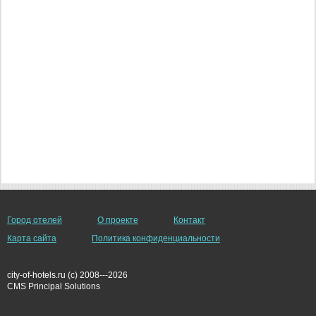
Город отелей
О проекте
Контакт
Карта сайта
Политика конфиденциальности
city-of-hotels.ru (c) 2008---2026
СMS Principal Solutions