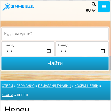
RU
Куда вы едете?
Заезд
Выезд
Найти
ОТЕЛИ
»
ГЕРМАНИЯ
»
РЕЙНЛАНД ПФАЛЬЦ
»
КОХЕМ-ЦЕЛЛЬ
»
КОХЕМ
»
НЕРЕН
Нерен