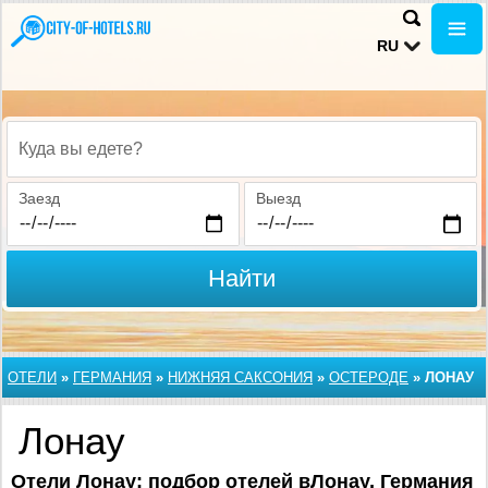
RU
Куда вы едете?
Заезд
Выезд
Найти
ОТЕЛИ
»
ГЕРМАНИЯ
»
НИЖНЯЯ САКСОНИЯ
»
ОСТЕРОДЕ
»
ЛОНАУ
Лонау
Отели Лонау: подбор отелей вЛонау,
Германия