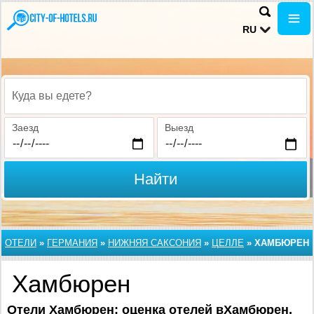
RU
Куда вы едете?
Заезд
Выезд
Найти
ОТЕЛИ
»
ГЕРМАНИЯ
»
НИЖНЯЯ САКСОНИЯ
»
ЦЕЛЛЕ
»
ХАМБЮРЕН
Хамбюрен
Отели Хамбюрен: оценка отелей вХамбюрен,