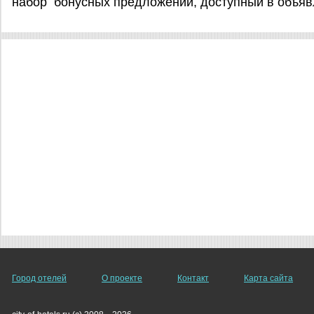
набор бонусных предложений, доступный в объяв
Город отелей
О проекте
Контакт
Карта сайта