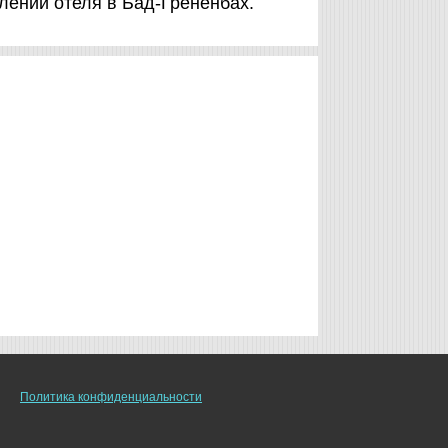
лении отеля в Бад-Грёненбах.
Политика конфиденциальности