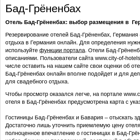
Бад-Грёненбах
Отель Бад-Грёненбах: выбор размещения в Ге
Резервирование отелей Бад-Грёненбах, Германия 
отдыха в Германия онлайн. Для определения нужн
используйте
функции портала
. Отели Бад-Грёненб
описаниями. Пользователи сайта www.city-of-hotel
числе оставить на нашем сайте свои оценки об оте
Бад-Грёненбах онлайн вполне подойдет и для дел
для свадебного отдыха.
Чтобы просмотр оказался легче, на портале www.city
отеля в Бад-Грёненбах предусмотрена карта с ука
Гостиницы Бад-Грёненбах и Бавария – отыскать зд
Достаточно лишь уточнить приемлемую цену отеля
полноценное впечатление о гостиницах в Бад-Грё