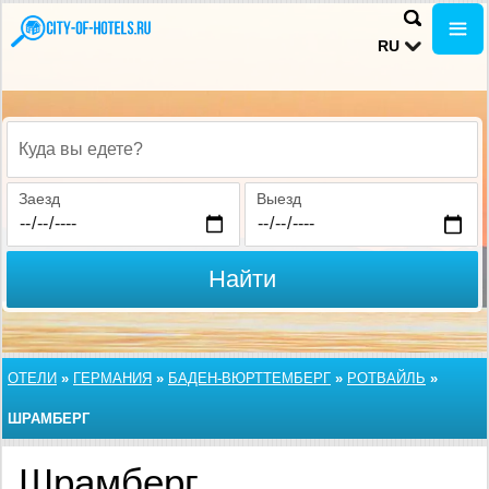
RU
Куда вы едете?
Заезд
Выезд
Найти
ОТЕЛИ
»
ГЕРМАНИЯ
»
БАДЕН-ВЮРТТЕМБЕРГ
»
РОТВАЙЛЬ
»
ШРАМБЕРГ
Шрамберг