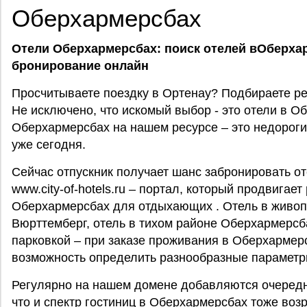
Оберхармерсбах
Отели Оберхармерсбах: поиск отелей вОберха
бронирование онлайн
Просчитываете поездку в Ортенау? Подбираете р
Не исключено, что искомый выбор - это отели в 
Оберхармерсбах на нашем ресурсе – это недороги
уже сегодня.
Сейчас отпускник получает шанс забронировать о
www.city-of-hotels.ru – портал, который продвигае
Оберхармерсбах для отдыхающих . Отель в живоп
Вюрттемберг, отель в тихом районе Оберхармерсб
парковкой – при заказе проживания в Оберхармер
возможность определить разнообразные параметр
Регулярно на нашем домене добавляются очередн
что и спектр гостиниц в Оберхармерсбах тоже воз