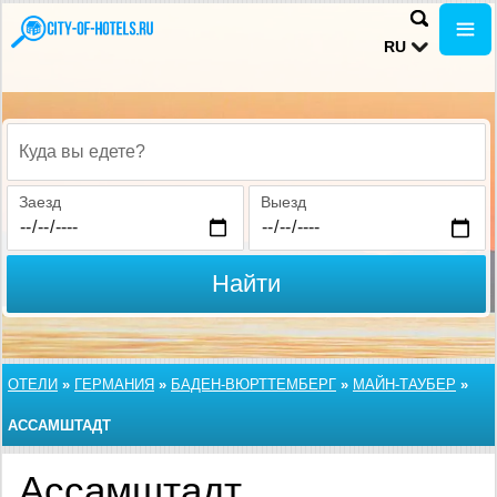
RU
Куда вы едете?
Заезд
Выезд
Найти
ОТЕЛИ
»
ГЕРМАНИЯ
»
БАДЕН-ВЮРТТЕМБЕРГ
»
МАЙН-ТАУБЕР
»
АССАМШТАДТ
Ассамштадт