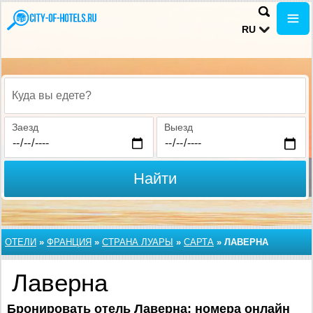
RU
Куда вы едете?
Заезд
Выезд
Найти
ОТЕЛИ
»
ФРАНЦИЯ
»
СТРАНА ЛУАРЫ
»
САРТА
»
ЛАВЕРНА
Лаверна
Бронировать
отель Лаверна: номера онлайн