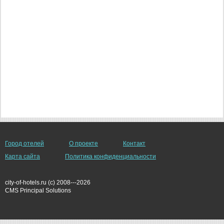
Город отелей
О проекте
Контакт
Карта сайта
Политика конфиденциальности
city-of-hotels.ru (c) 2008---2026
СMS Principal Solutions