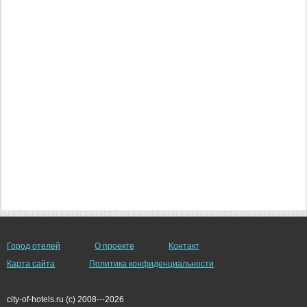
Город отелей
О проекте
Контакт
Карта сайта
Политика конфиденциальности
city-of-hotels.ru (c) 2008---2026