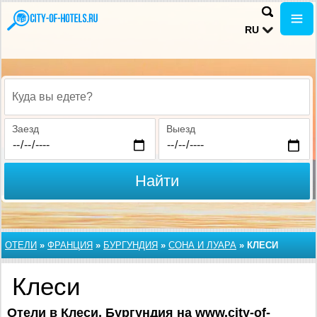
RU
Куда вы едете?
Заезд
Выезд
Найти
ОТЕЛИ
»
ФРАНЦИЯ
»
БУРГУНДИЯ
»
СОНА И ЛУАРА
»
КЛЕСИ
Клеси
Отели в Клеси, Бургундия на www.city-of-