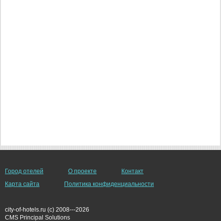
Город отелей
О проекте
Контакт
Карта сайта
Политика конфиденциальности
city-of-hotels.ru (c) 2008---2026
СMS Principal Solutions