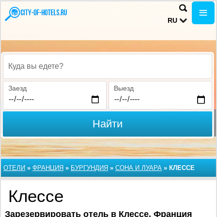
RU
Куда вы едете?
Заезд
Выезд
Найти
ОТЕЛИ
»
ФРАНЦИЯ
»
БУРГУНДИЯ
»
СОНА И ЛУАРА
»
КЛЕССЕ
Клессе
Зарезервировать отель в Клессе, Франция