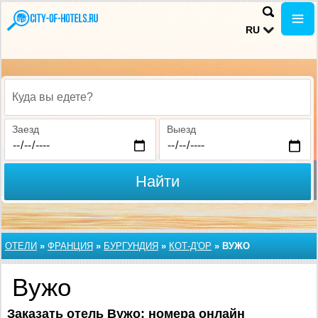
RU
Куда вы едете?
Заезд
Выезд
Найти
ОТЕЛИ
»
ФРАНЦИЯ
»
БУРГУНДИЯ
»
КОТ-Д'ОР
»
ВУЖО
Вужо
Заказать
отель Вужо: номера онлайн