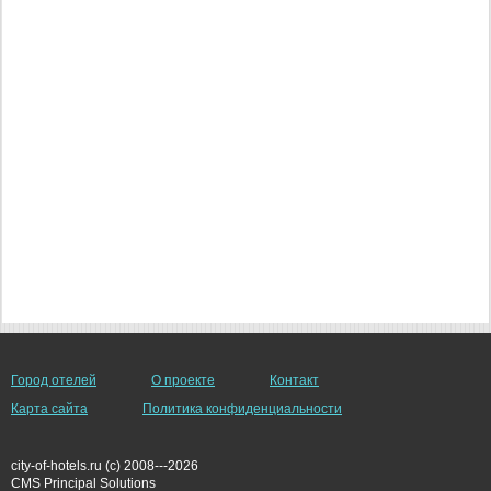
Город отелей
О проекте
Контакт
Карта сайта
Политика конфиденциальности
city-of-hotels.ru (c) 2008---2026
СMS Principal Solutions