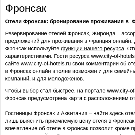
Фронсак
Отели Фронсак: бронирование проживания в 
Резервирование отелей Фронсак, Жиронда – ассо
предложений для проживания в Франция онлайн. Д
Фронсак используйте
функции нашего ресурса
. О
характеристиками. Гости ресурса www.city-of-hotels
сайте www.city-of-hotels.ru свои комментарии об 
в Фронсак онлайн вполне возможен и для семейны
компаний, и для молодоженов.
Чтобы выбор стал быстрее, на портале www.city-of-
Фронсак предусмотрена карта с расположением от
Гостиницы Фронсак и Аквитания – найти здесь оте
лишь выяснить приемлемую цену отеля в Фронсак
впечатление об отеле в Фронсак позволит кроме п