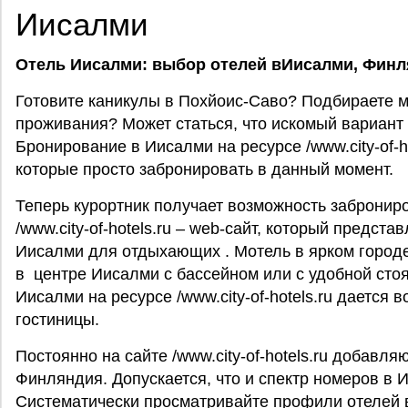
Иисалми
Отель Иисалми: выбор отелей вИисалми,
Финл
Готовите каникулы в Похйоис-Саво? Подбираете 
проживания? Может статься, что искомый вариант 
Бронирование в Иисалми на ресурсе /www.city-of-ho
которые просто забронировать в данный момент.
Теперь курортник получает возможность заброниро
/www.city-of-hotels.ru – web-сайт, который предст
Иисалми для отдыхающих . Мотель в ярком городе
в центре Иисалми с бассейном или с удобной стоя
Иисалми на ресурсе /www.city-of-hotels.ru дается
гостиницы.
Постоянно на сайте /www.city-of-hotels.ru добавл
Финляндия. Допускается, что и спектр номеров в 
Систематически просматривайте профили отелей 