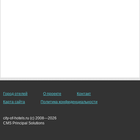
Город отелей
О проекте
Контакт
Карта сайта
Политика конфиденциальности
city-of-hotels.ru (c) 2008---2026
СMS Principal Solutions