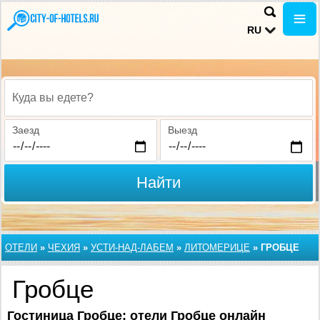
RU
Куда вы едете?
Заезд
Выезд
Найти
ОТЕЛИ
»
ЧЕХИЯ
»
УСТИ-НАД-ЛАБЕМ
»
ЛИТОМЕРИЦЕ
»
ГРОБЦЕ
Гробце
Гостиница Гробце: отели Гробце онлайн