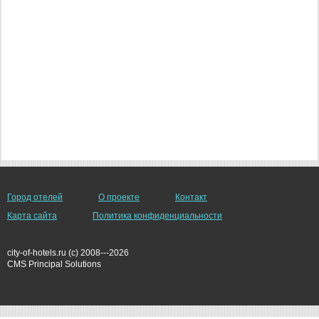
Город отелей
О проекте
Контакт
Карта сайта
Политика конфиденциальности
city-of-hotels.ru (c) 2008---2026
СMS Principal Solutions