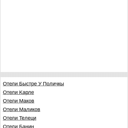
Отели Быстре У Поличкы
Отели Kaрле
Отели Maков
Отели Maликов
Отели Teлеци
Отели Банин