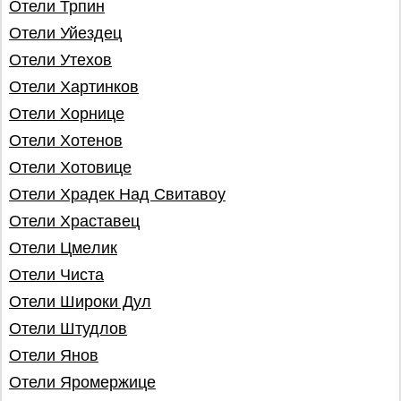
Отели Трпин
Отели Уйездец
Отели Утехов
Отели Хартинков
Отели Хорнице
Отели Хотенов
Отели Хотовице
Отели Храдек Над Свитавoу
Отели Храставец
Отели Цмeлик
Отели Чиста
Отели Широки Дул
Отели Штудлов
Отели Янов
Отели Яромержице