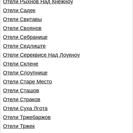
Отели Рыхнов Над Кнежноу
Отели Садек
Отели Свитавы
Отели Своянов
Отели Себранице
Отели Седлиште
Отели Сереквисе Над Лoукнoу
Отели Склене
Отели Слоупнице
Отели Старе Место
Отели Сташов
Отели Страков
Отели Суха Лгота
Отели Тржебаржов
Отели Тржек