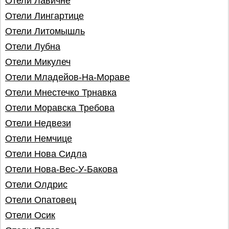
Отели Лавичне
Отели Лингартице
Отели Литомышль
Отели Лубна
Отели Микулеч
Отели Младейов-На-Мораве
Отели Мнестечко Трнавка
Отели Моравска Требова
Отели Недвези
Отели Немчице
Отели Нова Сидла
Отели Нова-Вес-У-Бакова
Отели Олдрис
Отели Опатовец
Отели Осик