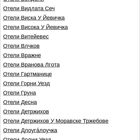
Отели Видлата Сеч
Отели Виска У Йевичкa
Отели Висока У Йевичка
Отели Витейевес
Отели Влчков
Отели Вражне
Отели Вранова Лгота
Отели Гартманице
Отели Горни Уезд
Отели Грунa
Отели Десна
Отели Детржихов
Отели Детржихов У Моравске Тржебове
Отели Длоугáлоучка
Отели Долни Уезд