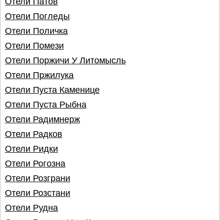
Отели Патов
Отели Погледы
Отели Поличка
Отели Помези
Отели Поржичи У Литомысль
Отели Пржилукa
Отели Пуста Каменице
Отели Пуста Рыбна
Отели Радимнерж
Отели Радков
Отели Ридки
Отели Рогозна
Отели Розграни
Отели Розстани
Отели Рудна