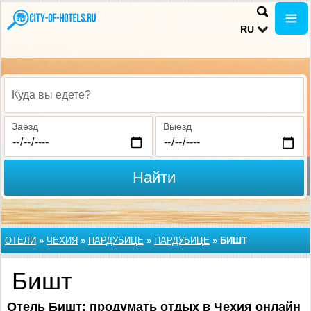
RU
Куда вы едете?
Заезд
Выезд
Найти
ОТЕЛИ
»
ЧЕХИЯ
»
ПАРДУБИЦЕ
»
ПАРДУБИЦЕ
»
БИШТ
Бишт
Отель Бишт: продумать отдых в Чехия онлайн