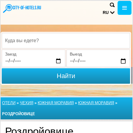
RU
Куда вы едете?
Заезд
Выезд
Найти
ОТЕЛИ
»
ЧЕХИЯ
»
ЮЖНАЯ МОРАВИЯ
»
ЮЖНАЯ МОРАВИЯ
»
РОЗДРОЙОВИЦЕ
Роздройовице