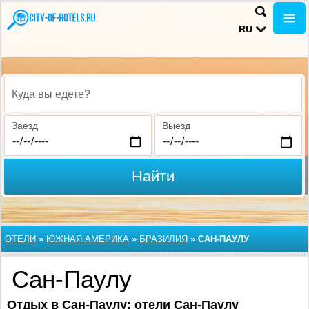
RU
Куда вы едете?
Заезд
Выезд
Найти
ОТЕЛИ
»
ЮЖНАЯ АМЕРИКА
»
БРАЗИЛИЯ
»
САН-ПАУЛУ
Сан-Паулу
Отдых в Сан-Паулу: отели Сан-Паулу