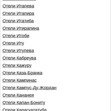
Отели Итапева
Отели Итапира
Отели Итатиба
Отели Итирапина
Отели Итоби
Отели Иту
Отели Итупева
Отели Кабреува
Отели Кажуру
Отели Каза-Бранка
Отели Кампинас
Отели Кампус-Ду-Жордан
Отели Кананея
Отели Капан-Бониту
Отели Карагуататуба