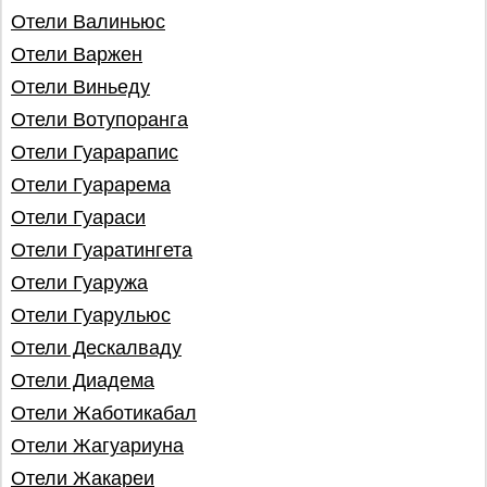
Отели Валиньюс
Отели Варжен
Отели Виньеду
Отели Вотупоранга
Отели Гуарарапис
Отели Гуарарема
Отели Гуараси
Отели Гуаратингета
Отели Гуаружа
Отели Гуарульюс
Отели Дескалваду
Отели Диадема
Отели Жаботикабал
Отели Жагуариуна
Отели Жакареи