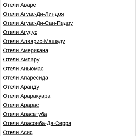
Отели Аваре
Отели Агуас-Ди-Линдоя
Отели Агуас-Ди-Сан-Педру
Отели Агудус
Отели Алварис-Машаду
Отели Американа
Отели Ампару
Отели Аньюмас
Отели Апаресида
Отели Аранду
Отели Араракуара
Отели Арарас
Отели Арасатуба
Отели Арасояба-Да-Серра
Отели Асис