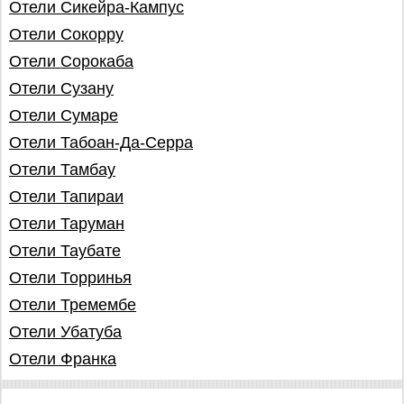
Отели Сикейра-Кампус
Отели Сокорру
Отели Сорокаба
Отели Сузану
Отели Сумаре
Отели Табоан-Да-Серра
Отели Тамбау
Отели Тапираи
Отели Таруман
Отели Таубате
Отели Торринья
Отели Тремембе
Отели Убатуба
Отели Франка