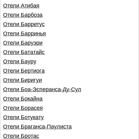
Отели Атибая
Отели Барбоза
Отели Барретус
Отели Барринья
Отели Баруэри
Отели Бататайс
Отели Бауру
Отели Бертиога
Отели Биригуи
Отели Боа-Эсперанса-Ду-Сул
Отели Бокайна
Отели Борасея
Отели Ботукату
Отели Браганса-Паулиста
Отели Бротас