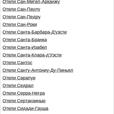
Отели Сан-Мигел-Арканжу
Отели Сан-Паулу
Отели Сан-Педру
Отели Сан-Роки
Отели Санта-Барбара-Д'уэсти
Отели Санта-Бранка
Отели Санта-Изабел
Отели Санта-Клара-д'Уэсти
Отели Сантос
Отели Санту-Антониу-Ду-Пиньял
Отели Сарапуи
Отели Седрал
Отели Серра-Негра
Отели Сертанзинью
Отели Сидади-Гауша